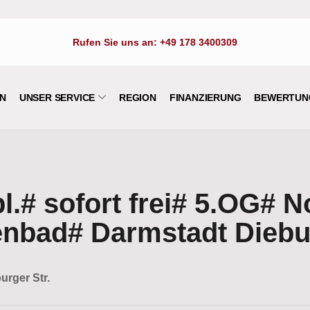
Rufen Sie uns an:
+49 178 3400309
EN
UNSER SERVICE
REGION
FINANZIERUNG
BEWERTUN
l.# sofort frei# 5.OG# 
nbad# Darmstadt Diebur
urger Str.