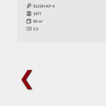
911SH-KP-4
1977
68 m²
2,5
❮