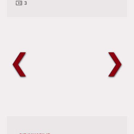
3
❮
❯