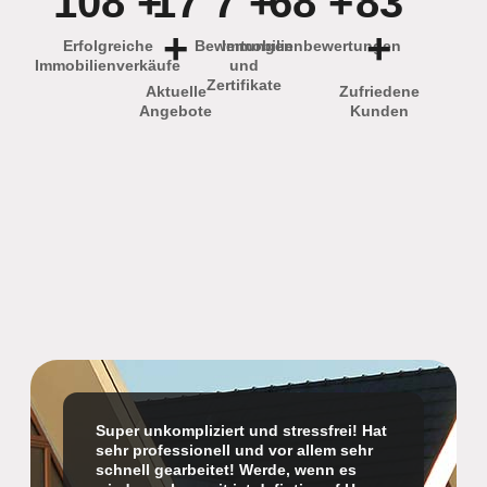
172
+
28
12
+
109
+
133
+
+
Erfolgreiche
Bewertungen
Immobilienbewertungen
Immobilienverkäufe
und
Zertifikate
Aktuelle
Zufriedene
Angebote
Kunden
Super unkompliziert und stressfrei! Hat
sehr professionell und vor allem sehr
schnell gearbeitet! Werde, wenn es